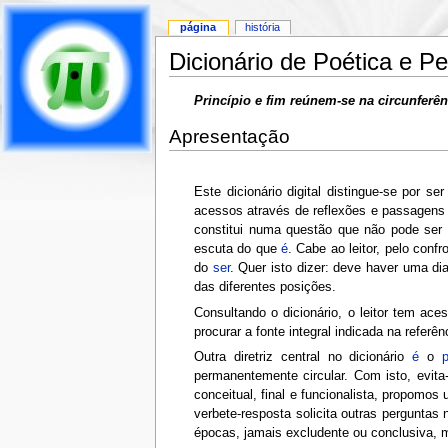
página
história
Dicionário de Poética e 
Princípio e fim reúnem-se na circunferên
Apresentação
Este dicionário digital distingue-se por s
acessos através de reflexões e passagens 
constitui numa questão que não pode ser re
escuta do que
é
. Cabe ao leitor, pelo conf
do
ser
. Quer isto dizer: deve haver uma di
das diferentes posições.
Consultando o dicionário, o leitor tem ace
procurar a fonte integral indicada na referê
Outra diretriz central no dicionário
é
o
permanentemente circular. Com isto, evita-
conceitual, final e funcionalista, propomo
verbete-resposta solicita outras perguntas
épocas, jamais excludente ou conclusiva,