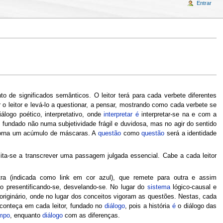
Entrar
nto de significados semânticos. O leitor terá para cada verbete diferentes
 leitor e levá-lo a questionar, a pensar, mostrando como cada verbete se
álogo poético, interpretativo, onde
interpretar
é
interpretar-se na e com a
, fundado não numa subjetividade frágil e duvidosa, mas no agir do sentido
torna um acúmulo de máscaras. A
questão
como
questão
será a identidade
imita-se a transcrever uma passagem julgada essencial. Cabe a cada leitor
utra (indicada como link em cor azul), que remete para outra e assim
o presentificando-se, desvelando-se. No lugar do
sistema
lógico-causal e
 originário, onde no lugar dos conceitos vigoram as questões. Nestas, cada
 aconteça em cada leitor, fundado no
diálogo
, pois a história
é
o diálogo das
mpo
, enquanto
diálogo
com as diferenças.