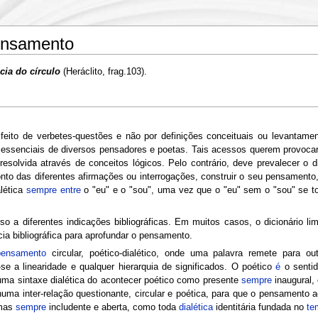
Pensamento
cia do círculo
(Heráclito, frag.103).
er feito de verbetes-questões e não por definições conceituais ou levantame
essenciais de diversos pensadores e poetas. Tais acessos querem provocar o
solvida através de conceitos lógicos. Pelo contrário, deve prevalecer o di
ronto das diferentes afirmações ou interrogações, construir o seu pensamento
alética
sempre
entre
o "eu" e o "sou", uma vez que o "eu" sem o "sou" se 
sso a diferentes indicações bibliográficas. Em muitos casos, o dicionário l
ncia bibliográfica para aprofundar o pensamento.
pensamento
circular, poético-dialético, onde uma palavra remete para o
se a linearidade e qualquer hierarquia de significados. O poético
é
o sentid
s uma sintaxe dialética do acontecer poético como presente
sempre
inaugural,
 numa inter-relação questionante, circular e poética, para que o pensamento
 mas
sempre
includente e aberta, como toda
dialética
identitária fundada no
te